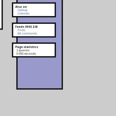
Also on
GitHub
LinkedIn
Feeds (RSS 2.0)
Posts
All comments
Page statistics
2 queries
0.050 seconds