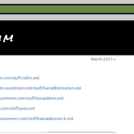
im
March 2021 »
n.com/stuff/velho.xml
mmo.suominen.com/stuff/haraldhirmuinen.xml
uominen.com/stuff/lassijaleevi.xml
com/stuff/jarla.xml
.suominen.com/stuff/kamalaluonto-k.xml